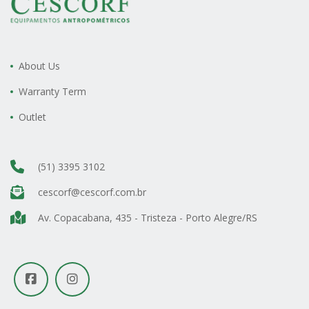
About Us
Warranty Term
Outlet
(51) 3395 3102
cescorf@cescorf.com.br
Av. Copacabana, 435 - Tristeza - Porto Alegre/RS