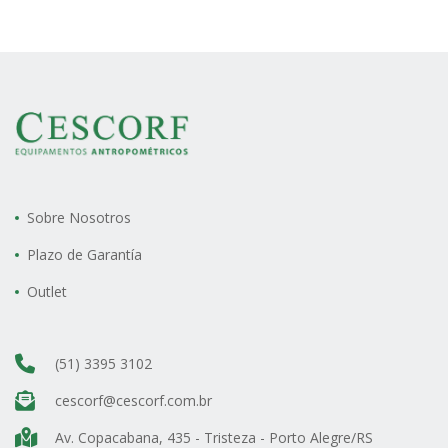
Sobre Nosotros
Plazo de Garantía
Outlet
(51) 3395 3102
cescorf@cescorf.com.br
Av. Copacabana, 435 - Tristeza - Porto Alegre/RS